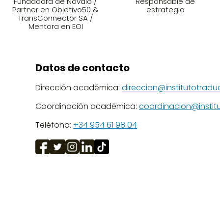
Fundadora de Nóvalo /
Responsable de
Partner en Objetivo50 &
estrategia
TransConnector SA /
Mentora en EOI
Datos de contacto
Dirección académica:
direccion@institutotrad
Coordinación académica:
coordinacion@instit
Teléfono:
+34 954 61 98 04