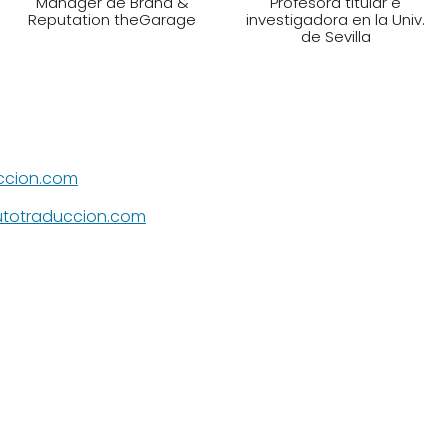
Manager de Brand &
Profesora titular e
Reputation theGarage
investigadora en la Univ.
de Sevilla
uccion.com
utotraduccion.com