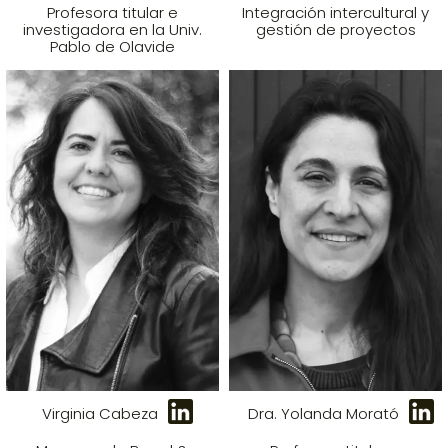
Profesora titular e
Integración intercultural y
investigadora en la Univ.
gestión de proyectos
Pablo de Olavide
Virginia Cabeza
Dra. Yolanda Morató